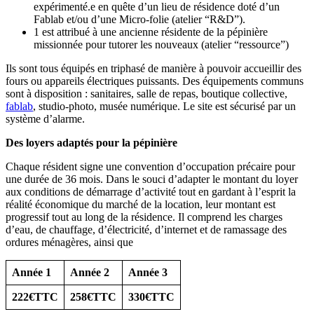
expérimenté.e en quête d’un lieu de résidence doté d’un
Fablab et/ou d’une Micro-folie (atelier “R&D”).
1 est attribué à une ancienne résidente de la pépinière
missionnée pour tutorer les nouveaux (atelier “ressource”)
Ils sont tous équipés en triphasé de manière à pouvoir accueillir des
fours ou appareils électriques puissants. Des équipements communs
sont à disposition : sanitaires, salle de repas, boutique collective,
fablab
, studio-photo, musée numérique. Le site est sécurisé par un
système d’alarme.
Des loyers adaptés pour la pépinière
Chaque résident signe une convention d’occupation précaire pour
une durée de 36 mois. Dans le souci d’adapter le montant du loyer
aux conditions de démarrage d’activité tout en gardant à l’esprit la
réalité économique du marché de la location, leur montant est
progressif tout au long de la résidence. Il comprend les charges
d’eau, de chauffage, d’électricité, d’internet et de ramassage des
ordures ménagères, ainsi que
Année 1
Année 2
Année 3
222€TTC
258€TTC
330€TTC