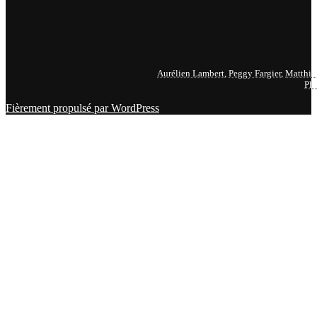
Aurélien Lambert
,
Peggy Fargier
,
Matthie
Phi
Fièrement propulsé par WordPress